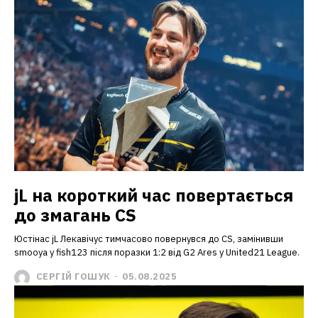
jL на короткий час повертається
до змагань CS
Юстінас jL Лекавічус тимчасово повернувся до CS, замінивши
smooya у fish123 після поразки 1:2 від G2 Ares у United21 League.
СЕРГІЙ ГОШУК
-
05.08.2025