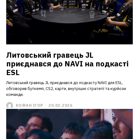
Литовський гравець JL
приєднався до NAVI на подкасті
ESL
Литовський гравець JL приєднався до подкасту NAVI для ESL,
обговорив буткемп, CS2, карти, внутрішні стратегії та курйози
команди.
КОФАН ІГОР
-
20.02.2026