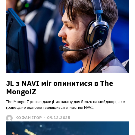
JL з NAVI міг опинитися в The
MongolZ
The MongolZ розглядали jL як заміну для Senzu на мейджорі, але
гравець не відповів і залишився в інактиві NAVI.
КОФАН ІГОР
-
09.12.2025