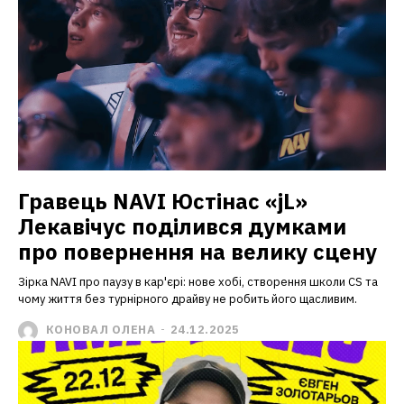
Гравець NAVI Юстінас «jL»
Лекавічус поділився думками
про повернення на велику сцену
Зірка NAVI про паузу в кар'єрі: нове хобі, створення школи CS та
чому життя без турнірного драйву не робить його щасливим.
КОНОВАЛ ОЛЕНА
-
24.12.2025