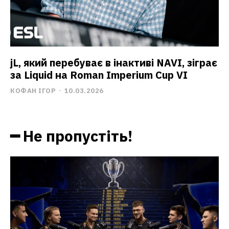
jL, який перебуває в інактиві NAVI, зіграє
за Liquid на Roman Imperium Cup VI
КОФАН ІГОР
-
10.03.2026
━ Не пропустіть!