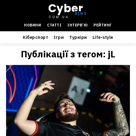
Cyber
COM.UA
НОВИНИ
СТАТТІ
ІНТЕРВ’Ю
РЕЙТИНГ
Кіберспорт
Ігри
Турніри
Life-style
Публікації з тегом:
jL