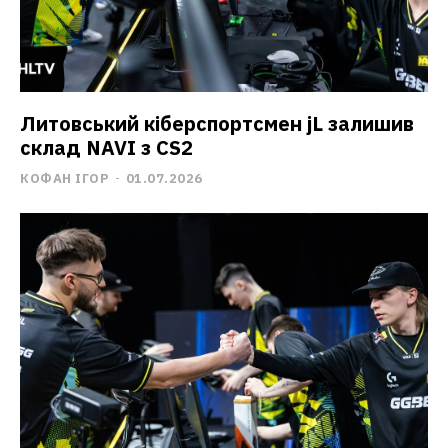
Литовський кіберспортсмен jL залишив
склад NAVI з CS2
КОФАН ІГОР
-
01.07.2026