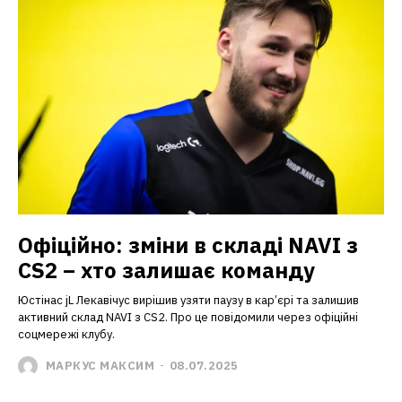
Офіційно: зміни в складі NAVI з
CS2 – хто залишає команду
Юстінас jL Лекавічус вирішив узяти паузу в кар’єрі та залишив
активний склад NAVI з CS2. Про це повідомили через офіційні
соцмережі клубу.
МАРКУС МАКСИМ
-
08.07.2025