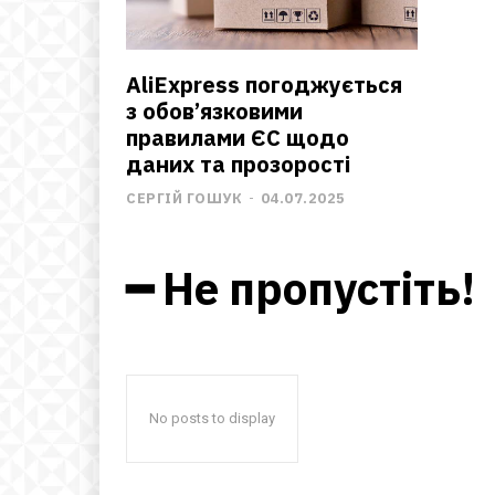
AliExpress погоджується
з обов’язковими
правилами ЄС щодо
даних та прозорості
СЕРГІЙ ГОШУК
-
04.07.2025
━ Не пропустіть!
No posts to display