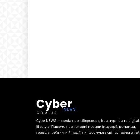
Cyber
COM.UA
CyberNEWS — медіа про кіберспорт, ігри, турніри та digital
lifestyle. Пишемо про головні новини індустрії, команди,
гравців, рейтинги й події, які формують світ сучасного гей