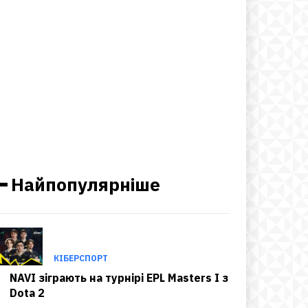
━ Найпопулярніше
КІБЕРСПОРТ
NAVI зіграють на турнірі EPL Masters I з
Dota 2