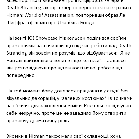
відеоігор. Після виконання ролі Кліффорда Унгера в
Death Stranding, актор тепер повернеться на екрани в
Hitman: World of Assassination, повторивши образ Ле
Шиффра з фільмів про Джеймса Бонда.
На івенті IOI Showcase Міккельсен поділився своїми
враженнями, зазначивши, що під час роботи над Death
Stranding він зовсім не розумів, що відбувається: “Я не
мав ані найменшого поняття, що коїться”, – зізнався
він, розповідаючи про відмінності нової роботи від
попередньої.
На той момент йому довелося працювати у студії без
візуальних декорацій, у “зелених костюмах” і з точками
на обличчі для захоплення міміки. Міккельсен відчував
себе незручно, проте це не завадило йому створити
вражаючу драматичну роль.
Зйомки в Hitman також мали свої складнощі, хоча