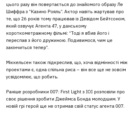
цього разу він повертається до знайомого образу Ле
Шиффра з “Казино Рояль”. Актор навіть жартував про
те, що 26 років тому працював із Девідом Бейтсоном,
який озвучує Агента 47, у данському
короткометражному фільмі: “Тоді я вбив його і
переспав з його дружиною. Подивимося, чим це
закінчиться тепер”.
Міккельсен також підкреслив, що, хоча відмінності між
проектами є, одна спільна риса – він все ще не зовсім
усвідомлює, що робить.
Раніше розробники 007: First Light з IOI розповіли про
своє рішення зробити Джеймса Бонда молодшим. У
новій грі герой ще не отримав свій статус агента 007.