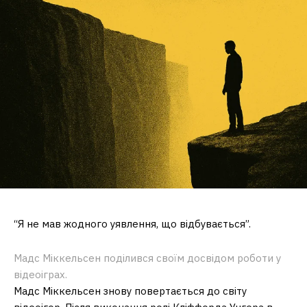
“Я не мав жодного уявлення, що відбувається”.
Мадс Міккельсен поділився своїм досвідом роботи у
відеоіграх.
Мадс Міккельсен знову повертається до світу