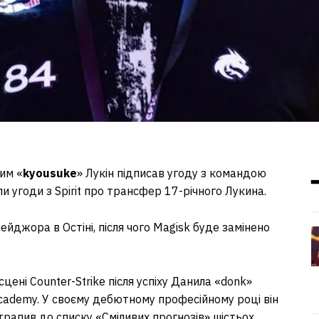
м «⁠
kyousuke⁠
» Лукін підписав угоду з командою
ли угоди з Spirit про трансфер 17-річного Лукина.
йджора в Остіні, після чого Magisk буде замінено
ні Counter-Strike після успіху Данила «⁠donk⁠»
cademy. У своєму дебютному професійному році він
рапив до списку «Сміливих прогнозів» шістьох