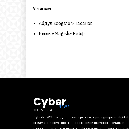
У запасі:
Абдул «⁠degster⁠» Гасанов
Еміль «⁠Magisk⁠» Рейф
Cyber
COM.UA
CyberNEWS — медіа про кіберспорт, ігри, турніри та digital
lifestyle. Пишемо про головні новини індустрії, команди,
гравців, рейтинги й події, які формують світ сучасного гей