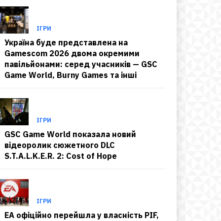
ІГРИ
Україна буде представлена на
Gamescom 2026 двома окремими
павільйонами: серед учасників — GSC
Game World, Burny Games та інші
ІГРИ
GSC Game World показала новий
відеоролик сюжетного DLC
S.T.A.L.K.E.R. 2: Cost of Hope
ІГРИ
EA офіційно перейшла у власність PIF,