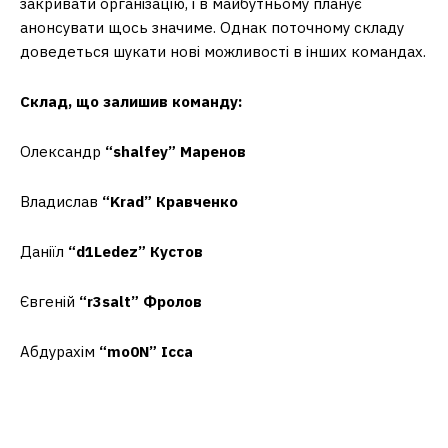
закривати організацію, і в майбутньому планує
анонсувати щось значиме. Однак поточному складу
доведеться шукати нові можливості в інших командах.
Склад, що залишив команду:
Олександр
“shalfey” Маренов
Владислав
“Krad” Кравченко
Даніїл
“d1Ledez” Кустов
Євгеній
“r3salt” Фролов
Абдурахім
“mo0N” Ісса