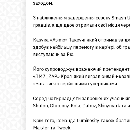
заходом.
З наближенням завершення сезону Smash Ul
гравців, а ще двоє отримали свої місця чере
Казука «Asimo» Такеучі, який отримав зап
здобув найбільшу перемогу в кар’єрі, обігр
виступаючи за Рю.
Його супроводжує вражаючий претендент н
«TM7_ZAP» Крол, який виграв онлайн-кваліф
змагатися з серйозними суперниками.
Серед чотирнадцяти запрошених учасників 
Shuton, Glutonny, Kola, Dabuz, Shinymark та
Крім того, команда Luminosity також братим
Maister та Tweek.