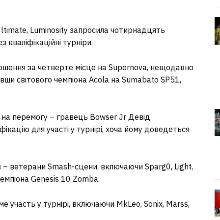
timate, Luminosity запросила чотирнадцять
з кваліфікаційні турніри.
рошення за четверте місце на Supernova, нещодавно
авши світового чемпіона Acola на Sumabato SP51,
а перемогу – гравець Bowser Jr Девід
ікацію для участі у турнірі, хоча йому доведеться
– ветерани Smash-сцени, включаючи Sparg0, Light,
 чемпіона Genesis 10 Zomba.
е участь у турнірі, включаючи MkLeo, Sonix, Marss,