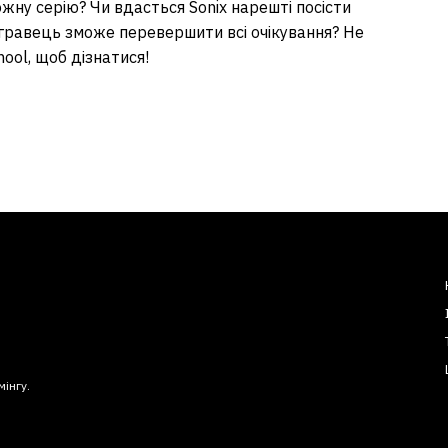
ну серію? Чи вдасться Sonix нарешті посісти
 гравець зможе перевершити всі очікування? Не
chool, щоб дізнатися!
мінгу.