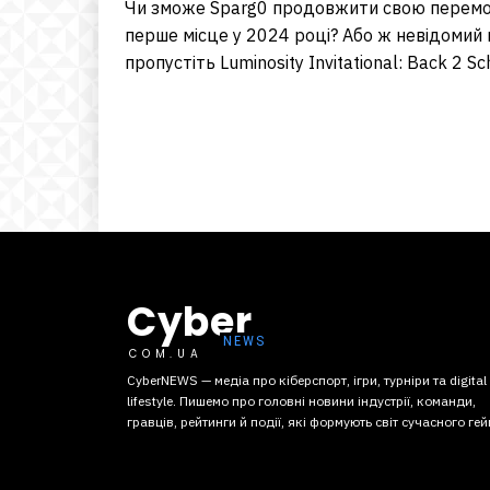
Чи зможе Sparg0 продовжити свою перемож
перше місце у 2024 році? Або ж невідомий
пропустіть Luminosity Invitational: Back 2 S
Cyber
COM.UA
CyberNEWS — медіа про кіберспорт, ігри, турніри та digital
lifestyle. Пишемо про головні новини індустрії, команди,
гравців, рейтинги й події, які формують світ сучасного гей