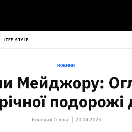
LIFE-STYLE
НОВИНИ
ли Мейджору: Огл
річної подорожі 
Коновал Олена
20.04.2025