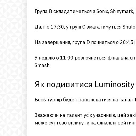
Група B складатиметься з Sonix, Shinymark, 
Далі, о 17:30, у групі C змагатимуться Shuto
На завершення, група D почнеться о 20:45 і 
У неділю о 11:00 розпочнеться фінальна сіт
Smash.
Як подивитися Luminosity I
Весь турнір буде транслюватися на каналі L
Зважаючи на талант усіх учасників, цей зах
може суттєво вплинути на фінальні рейтинг