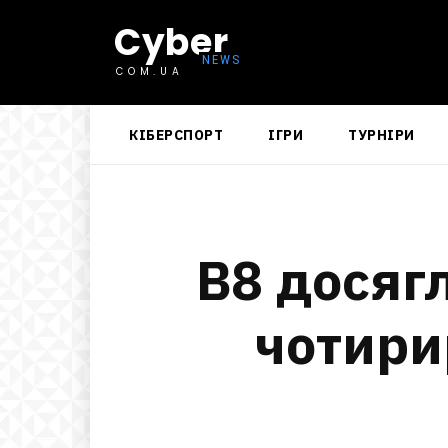
Cyber
COM.UA
КІБЕРСПОРТ
ІГРИ
ТУРНІРИ
B8 досяг
чотири