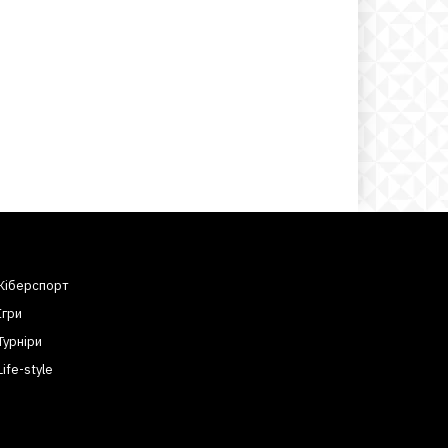
Кіберспорт
Ігри
Турніри
Life-style