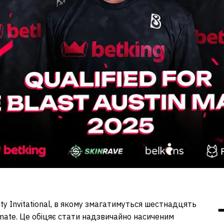
ty Invitational, в якому змагатимуться шестнадцять
mate. Це обіцяє стати надзвичайно насиченим