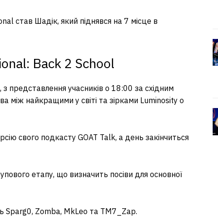
onal став Шадік, який піднявся на 7 місце в
onal: Back 2 School
 з представлення учасників о 18:00 за східним
ва між найкращими у світі та зірками Luminosity о
сію свого подкасту GOAT Talk, а день закінчиться
рупового етапу, що визначить посіви для основної
дуть Sparg0, Zomba, MkLeo та TM7_Zap.