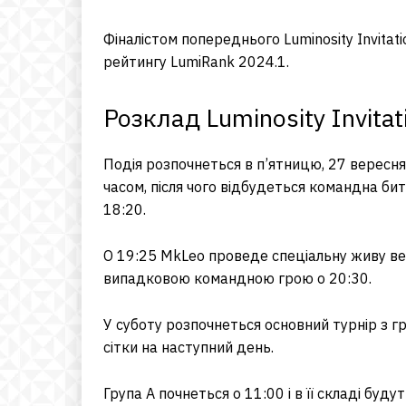
Фіналістом попереднього Luminosity Invitati
рейтингу LumiRank 2024.1.
Розклад Luminosity Invitati
Подія розпочнеться в п’ятницю, 27 вересня,
часом, після чого відбудеться командна бит
18:20.
О 19:25 MkLeo проведе спеціальну живу вер
випадковою командною грою о 20:30.
У суботу розпочнеться основний турнір з г
сітки на наступний день.
Група A почнеться о 11:00 і в її складі бу