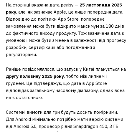
На сторінці вказана дата релізу —
25 листопада 2025
року
, але, як зазначає Apple, це лише попередня дата.
Відповідно до політики App Store, попереднє
замовлення може бути відкрито максимум за 180 днів
до фактичного виходу продукту. Тож зазначена дата є
умовною і може бути змінена в залежності від прогресу
розробки, сертифікації або погодження з
регуляторами.
Раніше повідомлялося, що запуск у Китаї планується на
другу половину 2025 року
, тобто між липнем і
груднем. Це підтверджує, що дата в App Store
відповідає загальному часовому діапазону, однак вона
не є остаточною.
Системні вимоги для гри будуть досить помірними.
Для Android мінімально потрібно мати версію системи
від Android 5.0, процесор рівня Snapdragon 450, 3 ГБ