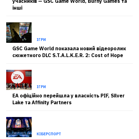
учасників — GSC Game World, Burny Games та
інші
ІГРИ
GSC Game World показала новий відеоролик
сюжетного DLC S.T.A.L.K.E.R. 2: Cost of Hope
ІГРИ
EA офіційно перейшла у власність PIF, Silver
Lake та Affinity Partners
КІБЕРСПОРТ