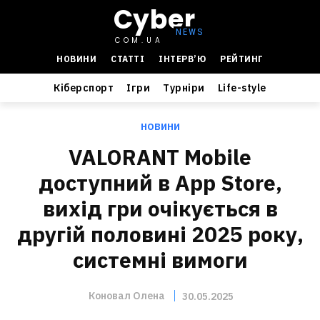
Cyber
COM.UA
НОВИНИ
СТАТТІ
ІНТЕРВ’Ю
РЕЙТИНГ
Кіберспорт
Ігри
Турніри
Life-style
НОВИНИ
VALORANT Mobile
доступний в App Store,
вихід гри очікується в
другій половині 2025 року,
системні вимоги
Коновал Олена
30.05.2025