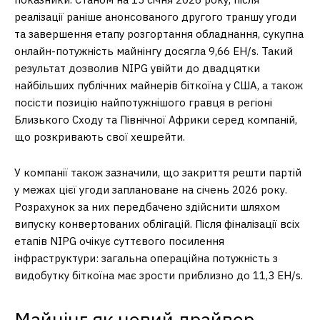
реалізації раніше анонсованого другого траншу угоди
та завершення етапу розгортання обладнання, сукупна
онлайн-потужність майнінгу досягла 9,66 EH/s. Такий
результат дозволив NIPG увійти до двадцятки
найбільших публічних майнерів біткоїна у США, а також
посісти позицію найпотужнішого гравця в регіоні
Близького Сходу та Північної Африки серед компаній,
що розкривають свої хешрейти.
У компанії також зазначили, що закриття решти партій
у межах цієї угоди заплановане на січень 2026 року.
Розрахунок за них передбачено здійснити шляхом
випуску конвертованих облігацій. Після фіналізації всіх
етапів NIPG очікує суттєвого посилення
інфраструктури: загальна операційна потужність з
видобутку біткоїна має зрости приблизно до 11,3 EH/s.
Майнінг як новий драйвер