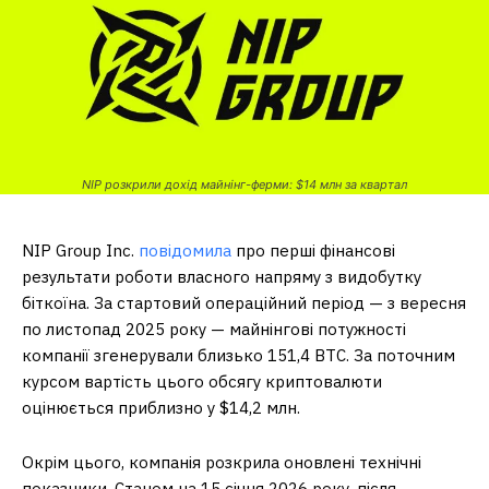
NIP розкрили дохід майнінг-ферми: $14 млн за квартал
NIP Group Inc.
повідомила
про перші фінансові
результати роботи власного напряму з видобутку
біткоїна. За стартовий операційний період — з вересня
по листопад 2025 року — майнінгові потужності
компанії згенерували близько 151,4 BTC. За поточним
курсом вартість цього обсягу криптовалюти
оцінюється приблизно у $14,2 млн.
Окрім цього, компанія розкрила оновлені технічні
показники. Станом на 15 січня 2026 року, після