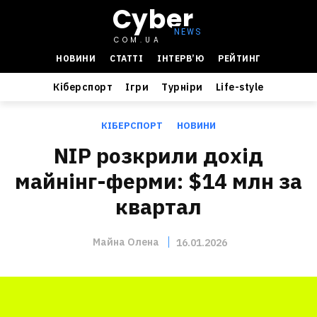
Cyber
COM.UA
НОВИНИ
СТАТТІ
ІНТЕРВ’Ю
РЕЙТИНГ
Кіберспорт
Ігри
Турніри
Life-style
КІБЕРСПОРТ
НОВИНИ
NIP розкрили дохід
майнінг-ферми: $14 млн за
квартал
Майна Олена
16.01.2026