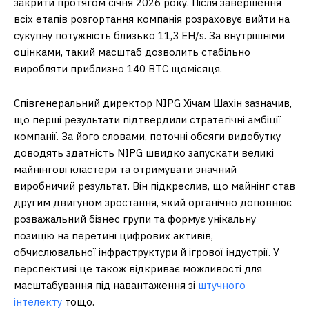
закрити протягом січня 2026 року. Після завершення
всіх етапів розгортання компанія розраховує вийти на
сукупну потужність близько 11,3 EH/s. За внутрішніми
оцінками, такий масштаб дозволить стабільно
виробляти приблизно 140 BTC щомісяця.
Співгенеральний директор NIPG Хічам Шахін зазначив,
що перші результати підтвердили стратегічні амбіції
компанії. За його словами, поточні обсяги видобутку
доводять здатність NIPG швидко запускати великі
майнінгові кластери та отримувати значний
виробничий результат. Він підкреслив, що майнінг став
другим двигуном зростання, який органічно доповнює
розважальний бізнес групи та формує унікальну
позицію на перетині цифрових активів,
обчислювальної інфраструктури й ігрової індустрії. У
перспективі це також відкриває можливості для
масштабування під навантаження зі
штучного
інтелекту
тощо.