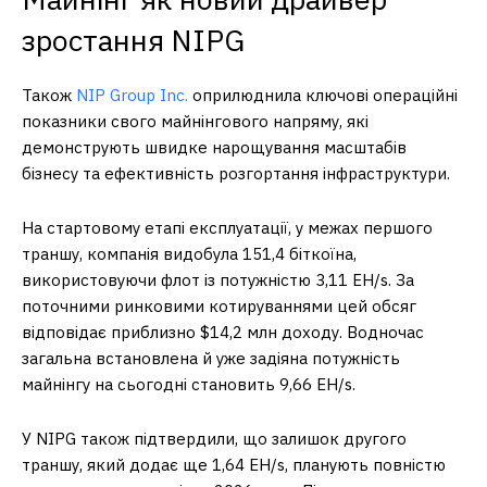
зростання NIPG
Також
NIP Group Inc.
оприлюднила ключові операційні
показники свого майнінгового напряму, які
демонструють швидке нарощування масштабів
бізнесу та ефективність розгортання інфраструктури.
На стартовому етапі експлуатації, у межах першого
траншу, компанія видобула 151,4 біткоїна,
використовуючи флот із потужністю 3,11 EH/s. За
поточними ринковими котируваннями цей обсяг
відповідає приблизно $14,2 млн доходу. Водночас
загальна встановлена й уже задіяна потужність
майнінгу на сьогодні становить 9,66 EH/s.
У NIPG також підтвердили, що залишок другого
траншу, який додає ще 1,64 EH/s, планують повністю