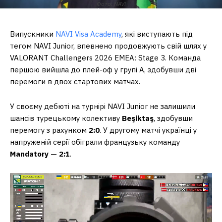
Фото: NAVI
Випускники
NAVI Visa Academy
, які виступають під
тегом NAVI Junior, впевнено продовжують свій шлях у
VALORANT Challengers 2026 EMEA: Stage 3. Команда
першою вийшла до плей-оф у групі А, здобувши дві
перемоги в двох стартових матчах.
У своєму дебюті на турнірі NAVI Junior не залишили
шансів турецькому колективу
Beşiktaş
, здобувши
перемогу з рахунком
2:0
. У другому матчі українці у
напруженій серії обіграли французьку команду
Mandatory
—
2:1
.