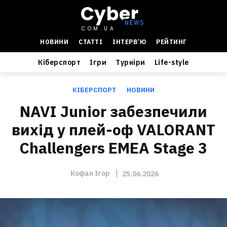
Cyber
COM.UA
НОВИНИ
СТАТТІ
ІНТЕРВ’Ю
РЕЙТИНГ
Кіберспорт
Ігри
Турніри
Life-style
КІБЕРСПОРТ
НОВИНИ
NAVI Junior забезпечили
вихід у плей-оф VALORANT
Challengers EMEA Stage 3
Кофан Ігор
25.06.2026