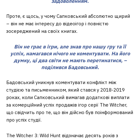
задоволенням.
Проте, є щось, у чому Сапковський абсолютно щирий
– він не має інтересу до відеоігор і повністю
зосереджений на своїх книгах.
Він не грає в ігри, але знав про нашу гру та її
успіх, намагався нічого не коментувати. На його
думку, ці два світи не мають перетинатися, –
поділився Бадовський.
Бадовський уникнув коментувати конфлікт між
студією та письменником, який стався у 2018-2019
роках, коли Сапковський вимагав додаткові виплати
за комерційний успіх продажів ігор серії The Witcher,
що свідчить про те, що він дійсно був поінформований
про успіх студії.
The Witcher 3: Wild Hunt відзначає десять років з