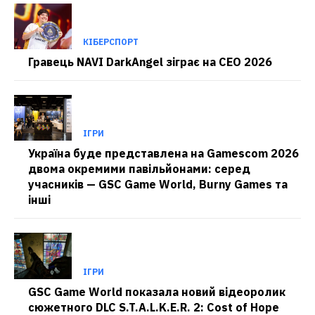
КІБЕРСПОРТ
Гравець NAVI DarkAngel зіграє на CEO 2026
ІГРИ
Україна буде представлена на Gamescom 2026
двома окремими павільйонами: серед
учасників — GSC Game World, Burny Games та
інші
ІГРИ
GSC Game World показала новий відеоролик
сюжетного DLC S.T.A.L.K.E.R. 2: Cost of Hope