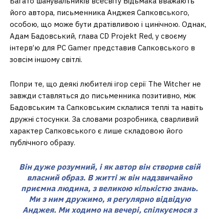
Багато шанувальників всесвіту Відьмака вважають
його автора, письменника Анджея Сапковського,
особою, що може бути дратівливою і цинічною. Однак,
Адам Бадовський, глава CD Projekt Red, у своєму
інтерв’ю для PC Gamer представив Сапковського в
зовсім іншому світлі.
Попри те, що деякі любителі ігор серії The Witcher не
завжди ставляться до письменника позитивно, між
Бадовським та Сапковським склалися теплі та навіть
дружні стосунки. За словами розробника, сварливий
характер Сапковського є лише складовою його
публічного образу.
Він дуже розумний, і як автор він створив свій
власний образ. В житті ж він надзвичайно
приємна людина, з великою кількістю знань.
Ми з ним дружимо, я регулярно відвідую
Анджея. Ми ходимо на вечері, спілкуємося з