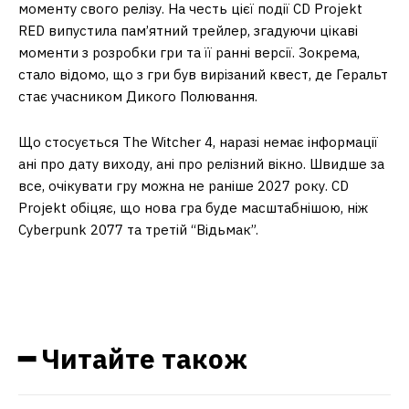
моменту свого релізу. На честь цієї події CD Projekt
RED випустила пам’ятний трейлер, згадуючи цікаві
моменти з розробки гри та її ранні версії. Зокрема,
стало відомо, що з гри був вирізаний квест, де Геральт
стає учасником Дикого Полювання.
Що стосується The Witcher 4, наразі немає інформації
ані про дату виходу, ані про релізний вікно. Швидше за
все, очікувати гру можна не раніше 2027 року. CD
Projekt обіцяє, що нова гра буде масштабнішою, ніж
Cyberpunk 2077 та третій “Відьмак”.
━ Читайте також