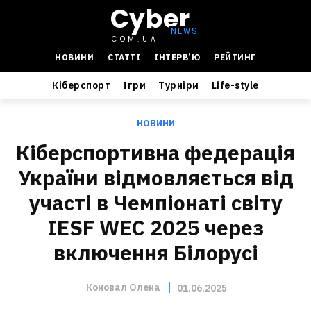
Cyber
COM.UA
НОВИНИ
СТАТТІ
ІНТЕРВ’Ю
РЕЙТИНГ
Кіберспорт
Ігри
Турніри
Life-style
НОВИНИ
Кіберспортивна федерація
України відмовляється від
участі в Чемпіонаті світу
IESF WEC 2025 через
включення Білорусі
Коновал Олена
01.06.2025