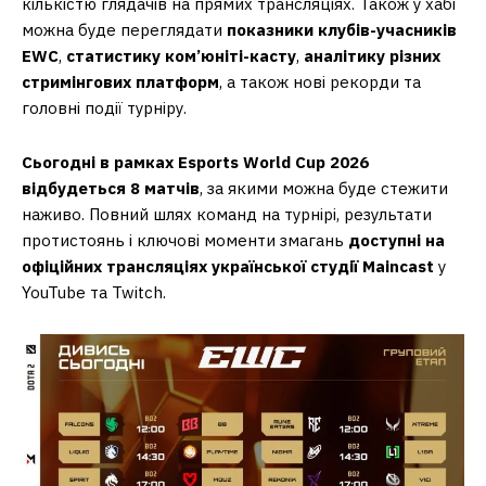
кількістю глядачів на прямих трансляціях. Також у хабі
можна буде переглядати
показники клубів-учасників
EWC
,
статистику ком’юніті-касту
,
аналітику різних
стримінгових платформ
, а також нові рекорди та
головні події турніру.
Сьогодні в рамках Esports World Cup 2026
відбудеться 8 матчів
, за якими можна буде стежити
наживо. Повний шлях команд на турнірі, результати
протистоянь і ключові моменти змагань
доступні на
офіційних трансляціях української студії Maincast
у
YouTube та Twitch.