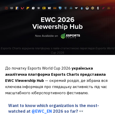
Esports Charts відкрила платформу з лайв-статистикою переглядів Esports World
Cup 2026
До початку Esports World Cup 2026
українська
аналітична платформа Esports Charts представила
EWC Viewership Hub
— окремий розділ, де зібрана вся
ключова інформація про глядацьку активність під час
масштабного кіберспортивного фестивалю.
Want to know which organization is the most-
watched at
@EWC_EN
2026 so far?