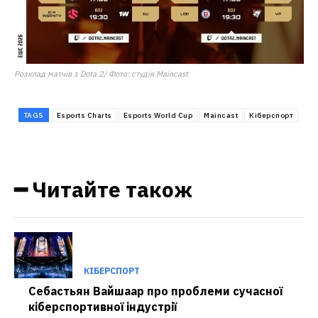
Розклад матчів з Dota 2/ Фото: студія Maincast
TAGS
Esports Charts
Esports World Cup
Maincast
Кіберспорт
━ Читайте також
КІБЕРСПОРТ
Себастьян Вайшаар про проблеми сучасної
кіберспортивної індустрії