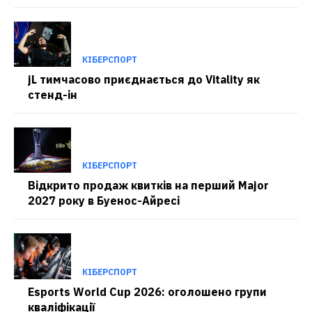
КІБЕРСПОРТ
jL тимчасово приєднається до Vitality як
стенд-ін
КІБЕРСПОРТ
Відкрито продаж квитків на перший Major
2027 року в Буенос-Айресі
КІБЕРСПОРТ
Esports World Cup 2026: оголошено групи
кваліфікації