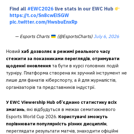
Find all
#EWC2026
live stats in our EWC Hub
https://t.co/Sn8cwElSGW
pic.twitter.com/HwsbuEnxRp
— Esports Charts
(@EsportsCharts)
July 6, 2026
Новий
хаб дозволяє в режимі реального часу
стежити за показниками переглядів
,
отримувати
щоденні оновлення
та бути в курсі головних подій
турніру. Платформа створена як зручний інструмент не
лише для фанатів кіберспорту, а й для журналістів,
організаторів та представників індустрії.
У EWC Viewership Hub об’єднано статистику всіх
змагань
, які відбудуться в межах семитижневого
Esports World Cup 2026.
Користувачі зможуть
порівнювати популярність різних дисциплін
,
переглядати результати матчів, знаходити офіційні