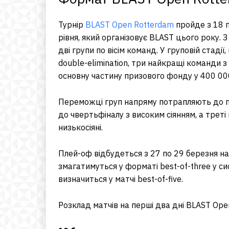
Турнір
BLAST Open Rotterdam
пройде з 18 п
рівня, який організовує BLAST цього року. 
дві групи по вісім команд. У груповій стад
double-elimination, три найкращі команди з
основну частину призового фонду у 400 00
Переможці груп напряму потрапляють до пі
до чвертьфіналу з високим сіянням, а трет
низькосіяні.
Плей-оф відбудеться з 27 по 29 березня на
змагатимуться у форматі best-of-three у си
визначиться у матчі best-of-five.
Розклад матчів на перші два дні BLAST Ope