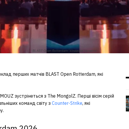
BLAST Open Rotterdam: команди та матчі
клад перших матчів BLAST Open Rotterdam, які
OUZ зустрінеться з The MongolZ. Перші вісім серій
ильніших команд світу з
Counter-Strike
, які
у.
rdam 2026