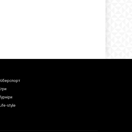
Кіберспорт
Ігри
Турніри
Life-style