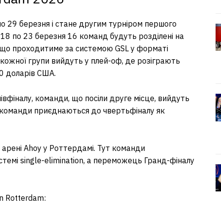
о 29 березня і стане другим турніром першого
З 18 по 23 березня 16 команд будуть розділені на
ії, що проходитиме за системою GSL у форматі
 кожної групи вийдуть у плей-оф, де розіграють
0 доларів США.
вфіналу, команди, що посіли друге місце, вийдуть
і команди приєднаються до чвертьфіналу як
 арені Ahoy у Роттердамі. Тут команди
стемі single-elimination, а переможець Гранд-фіналу
n Rotterdam: