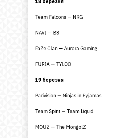
18 березня
Team Falcons — NRG
NAVI — B8
FaZe Clan — Aurora Gaming
FURIA — TYLOO
19 березня
Parivision — Ninjas in Pyjamas
Team Spirit — Team Liquid
MOUZ — The MongolZ