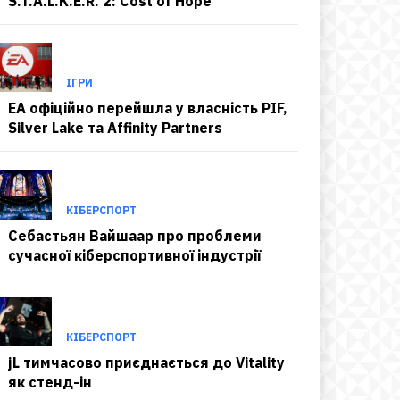
S.T.A.L.K.E.R. 2: Cost of Hope
ІГРИ
EA офіційно перейшла у власність PIF,
Silver Lake та Affinity Partners
КІБЕРСПОРТ
Себастьян Вайшаар про проблеми
сучасної кіберспортивної індустрії
КІБЕРСПОРТ
jL тимчасово приєднається до Vitality
як стенд-ін