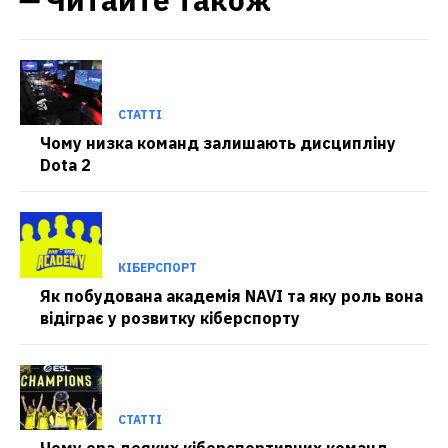
СТАТТІ
Чому низка команд залишають дисципліну
Dota 2
КІБЕРСПОРТ
Як побудована академія NAVI та яку роль вона
відіграє у розвитку кіберспорту
СТАТТІ
Чому ера деяких кіберспортивних команд