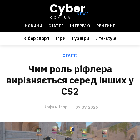
Cyber
COM.UA
НОВИНИ
СТАТТІ
ІНТЕРВ’Ю
РЕЙТИНГ
Кіберспорт
Ігри
Турніри
Life-style
СТАТТІ
Чим роль ріфлера
вирізняється серед інших у
CS2
Кофан Ігор
07.07.2026