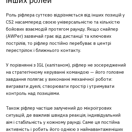
Роль ріфлера суттєво відрізняється від інших позицій у
CS2 насамперед своєю універсальністю та кількістю
бойових взаємодій протягом раунду. Якщо снайпер
(AWPer) зазвичай грає від дистанції та ключових
пострілів, то ріфлер постійно перебуває в центрі
перестрілок і ближнього контакту.
У порівнянні з IGL (капітаном), ріфлер не зосереджений
на стратегічному керуванні командою — його головне
завдання полягає у виконанні механічної роботи:
вигравати дуелі, створювати простір і утримувати
контроль над позиціями.
Також ріфлер частіше залучений до мікроігрових
ситуацій, де важливі швидка реакція, індивідуальний
аім і стабільність у кожному раунді. Саме ця постійна
активність і робить його однією з найнавантаженіших