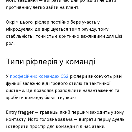
Його завдання — виграти час для ротацій і не дати
противнику легко зайти на плент.
Окрім цього, ріфлер постійно бере участь у
мікродуелях, де вирішується темп раунду, тому
стабільність і точність є критично важливими для цієї
ролі.
Типи ріфлерів у команді
У
професійних командах CS2
ріфлери виконують різні
функції залежно від ігрового стилю та тактичної
системи. Це дозволяє розподілити навантаження та
зробити команду більш гнучкою.
Entry fragger — гравець, який першим заходить у зону
контакту. Його головна задача — виграти першу дуель
і створити простір для команди під час атаки.