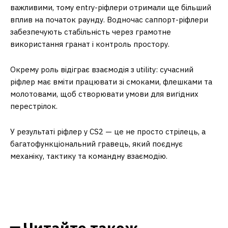
важливими, тому entry-ріфлери отримали ще більший
вплив на початок раунду. Водночас саппорт-ріфлери
забезпечують стабільність через грамотне
використання гранат і контроль простору.
Окрему роль відіграє взаємодія з utility: сучасний
ріфлер має вміти працювати зі смоками, флешками та
молотовами, щоб створювати умови для вигідних
перестрілок.
У результаті ріфлер у CS2 — це не просто стрілець, а
багатофункціональний гравець, який поєднує
механіку, тактику та командну взаємодію.
━ Читайте також