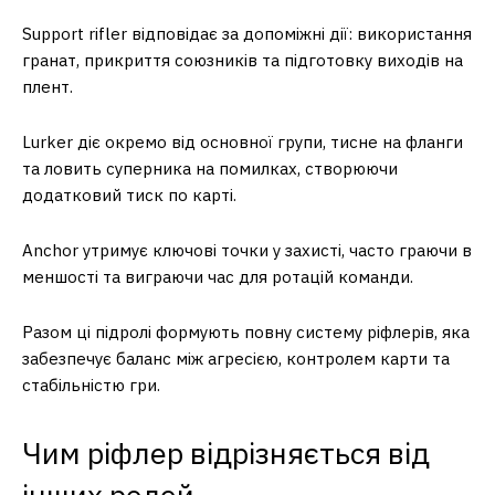
Support rifler відповідає за допоміжні дії: використання
гранат, прикриття союзників та підготовку виходів на
плент.
Lurker діє окремо від основної групи, тисне на фланги
та ловить суперника на помилках, створюючи
додатковий тиск по карті.
Anchor утримує ключові точки у захисті, часто граючи в
меншості та виграючи час для ротацій команди.
Разом ці підролі формують повну систему ріфлерів, яка
забезпечує баланс між агресією, контролем карти та
стабільністю гри.
Чим ріфлер відрізняється від
інших ролей