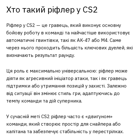
Хто такий ріфлер у CS2
Ріфлер у CS2 — це гравець, який виконує основну
бойову роботу в команді та найчастіше використовує
автоматичні гвинтівки, такі як AK-47 або M4. Саме
через нього проходить більшість ключових дуелей, які
визначають результат раунду.
Ця роль є максимально універсальною: ріфлер може
діяти як агресивний ініціатор атаки, так і як гравець
підтримки або утримання позицій у захисті. Залежно
від ситуації він змінює стиль гри, адаптуючись до
темпу команди та дій суперника.
У сучасній меті CS2 ріфлер часто є «двигуном»
команди, який створює простір для снайпера або
капітана та забезпечує стабільність у перестрілках.