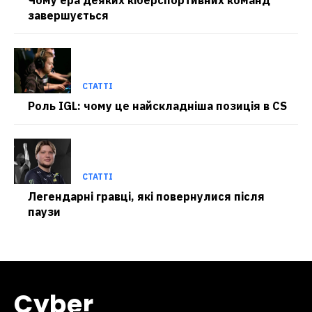
завершується
СТАТТІ
Роль IGL: чому це найскладніша позиція в CS
СТАТТІ
Легендарні гравці, які повернулися після
паузи
Cyber