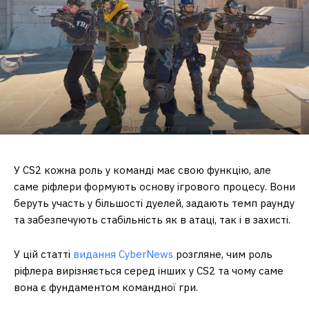
Фото: esports.gg
У CS2 кожна роль у команді має свою функцію, але
саме ріфлери формують основу ігрового процесу. Вони
беруть участь у більшості дуелей, задають темп раунду
та забезпечують стабільність як в атаці, так і в захисті.
У цій статті
видання CyberNews
розгляне, чим роль
ріфлера вирізняється серед інших у CS2 та чому саме
вона є фундаментом командної гри.